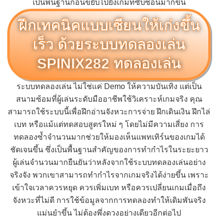
เป็นพื้นฐานก่อนขยับไปยังเกมที่ซับซ้อนมากขึ้น
ฝึกเทคนิคแบบเซียนให้เก่งขึ้น
เร็ว ด้วยระบบทดลองเล่น
SPINIX282 ทดลองเล่น
ระบบทดลองเล่น ไม่ใช่แค่ Demo ให้ความบันเทิง แต่เป็น
สนามซ้อมที่ผู้เล่นระดับมืออาชีพใช้วิเคราะห์เกมจริง คุณ
สามารถใช้ระบบนี้เพื่อฝึกอ่านจังหวะการจ่าย ฝึกเดินเงิน ฝึกไล่
เบท หรือแม้แต่ทดสอบสูตรใหม่ ๆ โดยไม่มีความเสี่ยง การ
ทดลองซ้ำจำนวนมากช่วยให้มองเห็นแพทเทิร์นของเกมได้
ชัดเจนขึ้น ซึ่งเป็นพื้นฐานสำคัญของการทำกำไรในระยะยาว
ผู้เล่นจำนวนมากยืนยันว่าหลังจากใช้ระบบทดลองเล่นอย่าง
จริงจัง พวกเขาสามารถทำกำไรจากเกมจริงได้ง่ายขึ้น เพราะ
เข้าใจเวลาควรหยุด ควรเพิ่มเบท หรือควรเปลี่ยนเกมเมื่อถึง
จังหวะที่ไม่ดี การใช้ข้อมูลจากการทดลองทำให้เดิมพันจริง
แม่นยำขึ้น ไม่ต้องพึ่งดวงอย่างเดียวอีกต่อไป