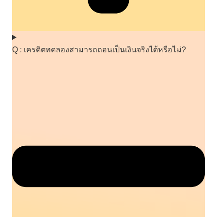
Q : เครดิตทดลองสามารถถอนเป็นเงินจริงได้หรือไม่?