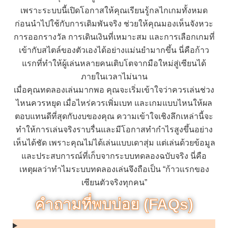
เพราะระบบนี้เปิดโอกาสให้คุณเรียนรู้กลไกเกมทั้งหมด
ก่อนนำไปใช้กับการเดิมพันจริง ช่วยให้คุณมองเห็นจังหวะ
การออกรางวัล การเดินเงินที่เหมาะสม และการเลือกเกมที่
เข้ากับสไตล์ของตัวเองได้อย่างแม่นยำมากขึ้น นี่คือก้าว
แรกที่ทำให้ผู้เล่นหลายคนเติบโตจากมือใหม่สู่เซียนได้
ภายในเวลาไม่นาน
เมื่อคุณทดลองเล่นมากพอ คุณจะเริ่มเข้าใจว่าควรเล่นช่วง
ไหนควรหยุด เมื่อไหร่ควรเพิ่มเบท และเกมแบบไหนให้ผล
ตอบแทนดีที่สุดกับงบของคุณ ความเข้าใจเชิงลึกเหล่านี้จะ
ทำให้การเล่นจริงราบรื่นและมีโอกาสทำกำไรสูงขึ้นอย่าง
เห็นได้ชัด เพราะคุณไม่ได้เล่นแบบเดาสุ่ม แต่เล่นด้วยข้อมูล
และประสบการณ์ที่เก็บจากระบบทดลองฉบับจริง นี่คือ
เหตุผลว่าทำไมระบบทดลองเล่นจึงถือเป็น “ก้าวแรกของ
เซียนตัวจริงทุกคน”
คำถามที่พบบ่อย (FAQs)