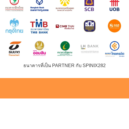
ธนาคารที่เป็น PARTNER กับ SPINIX282