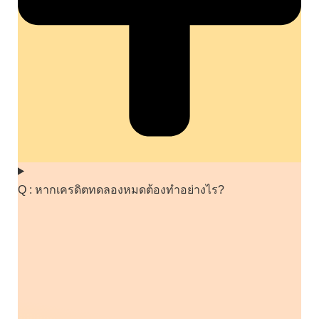
Q : หากเครดิตทดลองหมดต้องทำอย่างไร?