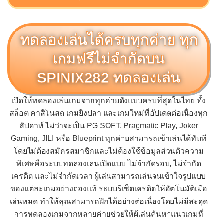
ทดลองเล่นได้ครบทุกค่าย ทุก
เกมฟรีไม่จำกัดบน
SPINIX282 ทดลองเล่น
เปิดให้ทดลองเล่นเกมจากทุกค่ายดังแบบครบที่สุดในไทย ทั้ง
สล็อต คาสิโนสด เกมยิงปลา และเกมใหม่ที่อัปเดตต่อเนื่องทุก
สัปดาห์ ไม่ว่าจะเป็น PG SOFT, Pragmatic Play, Joker
Gaming, JILI หรือ Blueprint ทุกค่ายสามารถเข้าเล่นได้ทันที
โดยไม่ต้องสมัครสมาชิกและไม่ต้องใช้ข้อมูลส่วนตัวความ
พิเศษคือระบบทดลองเล่นเปิดแบบ ไม่จำกัดรอบ, ไม่จำกัด
เครดิต และไม่จำกัดเวลา ผู้เล่นสามารถเล่นจนเข้าใจรูปแบบ
ของแต่ละเกมอย่างถ่องแท้ ระบบรีเซ็ตเครดิตให้อัตโนมัติเมื่อ
เล่นหมด ทำให้คุณสามารถฝึกได้อย่างต่อเนื่องโดยไม่มีสะดุด
การทดลองเกมจากหลายค่ายช่วยให้ผู้เล่นค้นหาแนวเกมที่