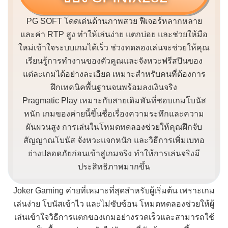
PG SOFT โดดเด่นด้านภาพสวย ฟีเจอร์หลากหลาย
และค่า RTP สูง ทำให้เล่นง่าย แตกบ่อย และช่วยให้มือ
ใหม่เข้าใจระบบเกมได้เร็ว ช่วงทดลองเล่นจะช่วยให้คุณ
เรียนรู้การทำงานของตัวคูณและจังหวะฟรีสปินของ
แต่ละเกมได้อย่างละเอียด เหมาะสำหรับคนที่ต้องการ
ฝึกเทคนิคพื้นฐานจนพร้อมลงเงินจริง
Pragmatic Play เหมาะกับสายเดิมพันที่ชอบเกมโบนัส
หนัก เกมของค่ายนี้ขึ้นชื่อเรื่องความระทึกและความ
ผันผวนสูง การเล่นในโหมดทดลองช่วยให้คุณฝึกจับ
สัญญาณโบนัส จังหวะแจกหนัก และวิธีการเพิ่มเบทอ
ย่างปลอดภัยก่อนเข้าสู่เกมจริง ทำให้การเล่นจริงมี
ประสิทธิภาพมากขึ้น
Joker Gaming ค่ายที่เหมาะที่สุดสำหรับผู้เริ่มต้น เพราะเกม
เล่นง่าย โบนัสเข้าไว และไม่ซับซ้อน โหมดทดลองช่วยให้ผู้
เล่นเข้าใจวิธีการแตกของเกมอย่างรวดเร็วและสามารถใช้