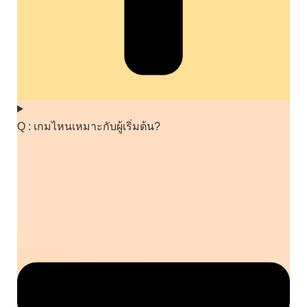
Q : เกมไหนเหมาะกับผู้เริ่มต้น?