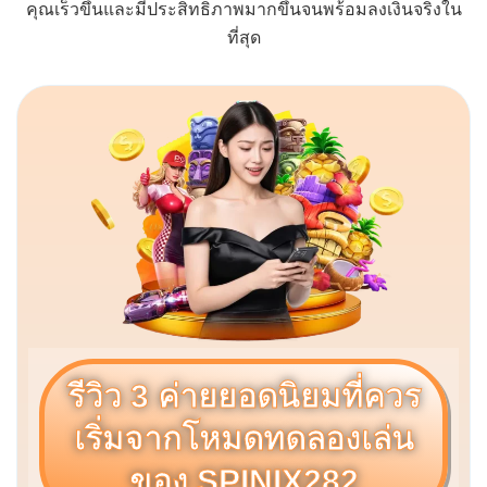
คุณเร็วขึ้นและมีประสิทธิภาพมากขึ้นจนพร้อมลงเงินจริงใน
ที่สุด
รีวิว 3 ค่ายยอดนิยมที่ควร
เริ่มจากโหมดทดลองเล่น
ของ SPINIX282