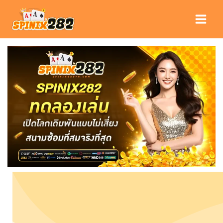
Skip
to
content