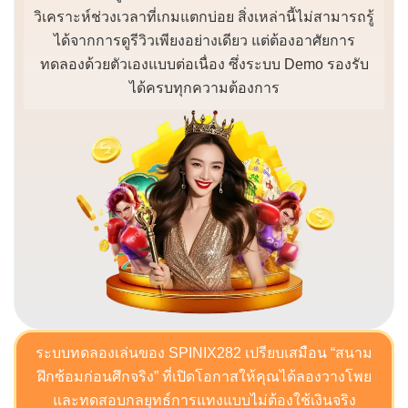
วิเคราะห์ช่วงเวลาที่เกมแตกบ่อย สิ่งเหล่านี้ไม่สามารถรู้
ได้จากการดูรีวิวเพียงอย่างเดียว แต่ต้องอาศัยการ
ทดลองด้วยตัวเองแบบต่อเนื่อง ซึ่งระบบ Demo รองรับ
ได้ครบทุกความต้องการ
ระบบทดลองเล่นของ SPINIX282 เปรียบเสมือน “สนาม
ฝึกซ้อมก่อนศึกจริง” ที่เปิดโอกาสให้คุณได้ลองวางโพย
และทดสอบกลยุทธ์การแทงแบบไม่ต้องใช้เงินจริง