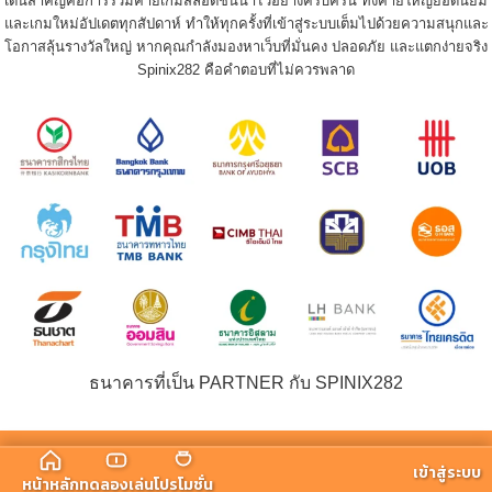
เด่นสำคัญคือการรวมค่ายเกมสล็อตชั้นนำไว้อย่างครบครัน ทั้งค่ายใหญ่ยอดนิยม
และเกมใหม่อัปเดตทุกสัปดาห์ ทำให้ทุกครั้งที่เข้าสู่ระบบเต็มไปด้วยความสนุกและ
โอกาสลุ้นรางวัลใหญ่ หากคุณกำลังมองหาเว็บที่มั่นคง ปลอดภัย และแตกง่ายจริง
Spinix282 คือคำตอบที่ไม่ควรพลาด
ธนาคารที่เป็น PARTNER กับ SPINIX282
เข้าสู่ระบบ
หน้าหลัก
ทดลองเล่น
โปรโมชั่น