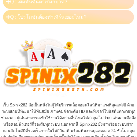
Q : เดิมพันขั้นต่ำเริ่มกี่บาท?
Q : โปรโมชั่นต้องทำเทิร์นเยอะไหม?
เว็บ Spinix282 ถือเป็นหนึ่งในผู้ให้บริการสล็อตออนไลน์ที่มาแรงที่สุดแห่งปี ด้วย
ระบบเกมที่พัฒนาให้ทันสมัย ภาพคมชัดระดับ HD และฟีเจอร์โบนัสที่แตกง่ายทุก
ช่วงเวลา ผู้เล่นสามารถเข้าใช้งานได้อย่างลื่นไหลไม่สะดุด ไม่ว่าจะเล่นผ่านมือถือ
หรือคอมพิวเตอร์ก็รองรับทุกระบบ นอกจากนี้ Spinix282 ยังมาพร้อมระบบฝาก
ถอนอัตโนมัติที่รวดเร็วภายในไม่กี่วินาที พร้อมทีมงานดูแลตลอด 24 ชั่วโมง จุด