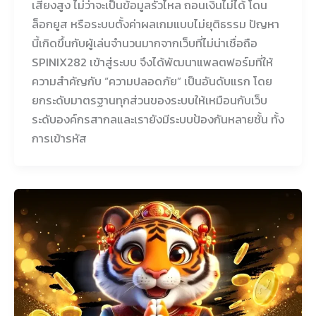
เสี่ยงสูง ไม่ว่าจะเป็นข้อมูลรั่วไหล ถอนเงินไม่ได้ โดน
ล็อกยูส หรือระบบตั้งค่าผลเกมแบบไม่ยุติธรรม ปัญหา
นี้เกิดขึ้นกับผู้เล่นจำนวนมากจากเว็บที่ไม่น่าเชื่อถือ
SPINIX282 เข้าสู่ระบบ จึงได้พัฒนาแพลตฟอร์มที่ให้
ความสำคัญกับ “ความปลอดภัย” เป็นอันดับแรก โดย
ยกระดับมาตรฐานทุกส่วนของระบบให้เหมือนกับเว็บ
ระดับองค์กรสากลและเรายังมีระบบป้องกันหลายชั้น ทั้ง
การเข้ารหัส