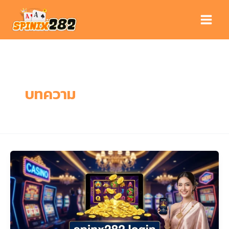
Skip
to
content
บทความ