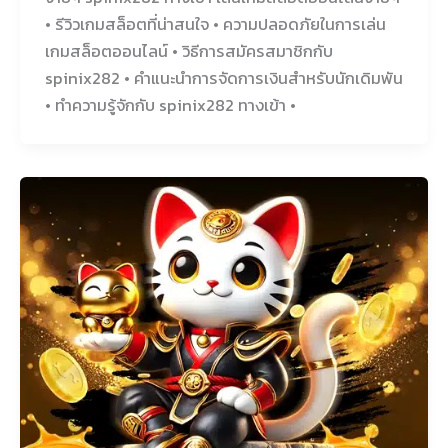
• รีวิวเกมสล็อตที่น่าสนใจ • ความปลอดภัยในการเล่น
เกมสล็อตออนไลน์ • วิธีการสมัครสมาชิกกับ
spinix282 • คำแนะนำการจัดการเงินสำหรับนักเดิมพัน
• ทำความรู้จักกับ spinix282 ทางเข้า •