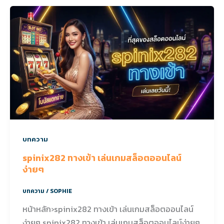
บทความ
spinix282 ทางเข้า เล่นเกมสล็อตออนไลน์
ง่ายๆ
บทความ
/
SOPHIE
หน้าหลัก›spinix282 ทางเข้า เล่นเกมสล็อตออนไลน์
ง่ายๆ spinix282 ทางเข้า เล่นเกมสล็อตออนไลน์ง่ายๆ