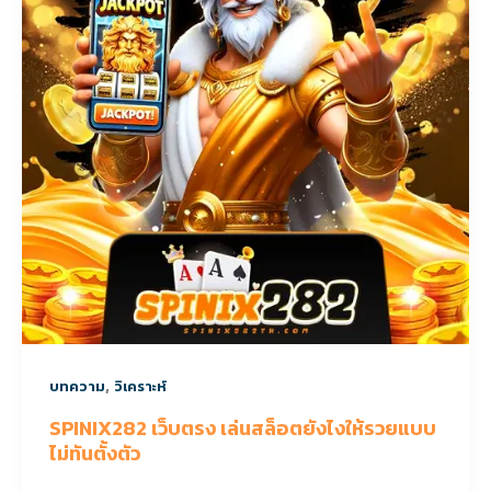
,
บทความ
วิเคราะห์
SPINIX282 เว็บตรง เล่นสล็อตยังไงให้รวยแบบ
ไม่ทันตั้งตัว